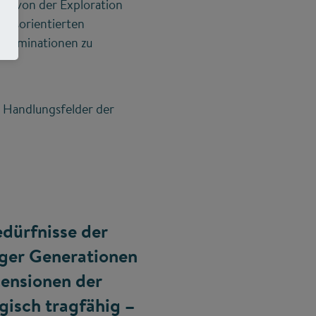
i von der Exploration
zessorientierten
Denominationen zu
n Handlungsfelder der
edürfnisse der
iger Generationen
mensionen der
ogisch tragfähig –