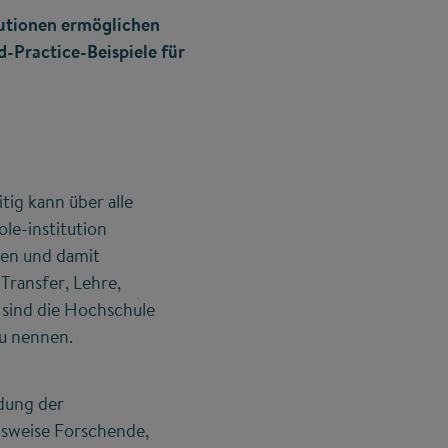
tutionen ermöglichen
-Practice-Beispiele für
itig kann über alle
le-institution
gen und damit
ransfer, Lehre,
 sind die Hochschule
zu nennen.
ndung der
lsweise Forschende,