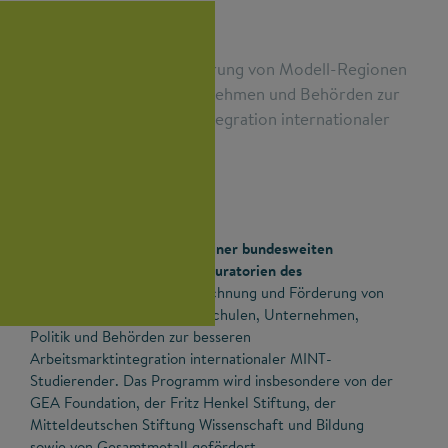
Auszeichnung und Förderung von Modell-Regionen
aus Hochschulen, Unternehmen und Behörden zur
besseren Arbeitsmarktintegration internationaler
MINT-Studierender
Die Ausschreibung ist Teil einer bundesweiten
Förderinitiative der Landeskuratorien des
Stifterverbandes
zur Auszeichnung und Förderung von
Modell-Regionen aus Hochschulen, Unternehmen,
Politik und Behörden zur besseren
Arbeitsmarktintegration internationaler MINT-
Studierender. Das Programm wird insbesondere von der
GEA Foundation, der Fritz Henkel Stiftung, der
Mitteldeutschen Stiftung Wissenschaft und Bildung
sowie von Gesamtmetall gefördert.