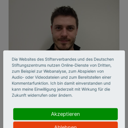
Die Websites des Stifterverbandes und des Deutschen
RWTH Aachen University
Stiftungszentrums nutzen Online-Dienste von Dritten,
IT Center
zum Beispiel zur Webanalyse, zum Abspielen von
Audio- oder Videodateien und zum Bereitstellen einer
Kommentarfunktion. Ich bin damit einverstanden und
Fellowship für Innovationen in der digitalen
kann meine Einwilligung jederzeit mit Wirkung für die
Hochschullehre
Zukunft widerrufen oder ändern.
Projekt:
E-Assessment und Bring Your Own Device im
Akzeptieren
Informatik-Studium
Ablehnen