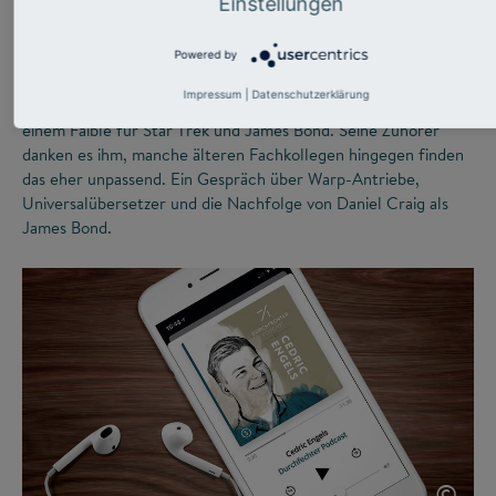
Einstellungen
darf man auch lachen“
Powered by
Die Wikipedia bezeichnet ihn als „Wissenschaftskabarettisten“.
Impressum
|
Datenschutzerklärung
Metin Tolan selbst sieht sich als experimentellen Physiker mit
einem Faible für Star Trek und James Bond. Seine Zuhörer
danken es ihm, manche älteren Fachkollegen hingegen finden
das eher unpassend. Ein Gespräch über Warp-Antriebe,
Universalübersetzer und die Nachfolge von Daniel Craig als
James Bond.
©