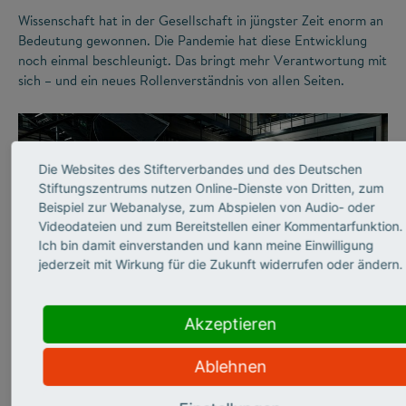
Wissenschaft hat in der Gesellschaft in jüngster Zeit enorm an
Bedeutung gewonnen. Die Pandemie hat diese Entwicklung
noch einmal beschleunigt. Das bringt mehr Verantwortung mit
sich – und ein neues Rollenverständnis von allen Seiten.
Die Websites des Stifterverbandes und des Deutschen
Stiftungszentrums nutzen Online-Dienste von Dritten, zum
Beispiel zur Webanalyse, zum Abspielen von Audio- oder
Videodateien und zum Bereitstellen einer Kommentarfunktion.
Ich bin damit einverstanden und kann meine Einwilligung
jederzeit mit Wirkung für die Zukunft widerrufen oder ändern.
©
Akzeptieren
WISSENSCHAFTSKOMMUNIKATION
Ablehnen
„In meinen Vorlesungen