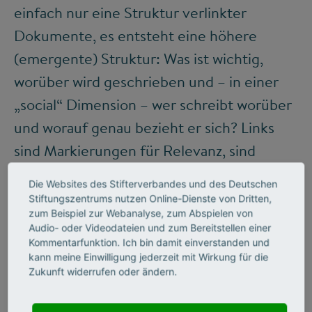
einfach nur eine Struktur verlinkter
Dokumente, es entsteht eine höhere
(emergente) Struktur: Was ist wichtig,
worüber wird geschrieben und – in einer
„social“ Dimension – wer schreibt worüber
und worauf genau bezieht er sich? Links
sind Markierungen für Relevanz, sind
Aufmerksamkeitsmarkierungen. So
Die Websites des Stifterverbandes und des Deutschen
verbinden Links nicht nur Dokumente,
Stiftungszentrums nutzen Online-Dienste von Dritten,
zum Beispiel zur Webanalyse, zum Abspielen von
sondern auch Personen. Ohne Links lässt
Audio- oder Videodateien und zum Bereitstellen einer
sich Wissen weit schlechter organisieren –
Kommentarfunktion. Ich bin damit einverstanden und
kann meine Einwilligung jederzeit mit Wirkung für die
und ohne Links würde auch die andere
Zukunft widerrufen oder ändern.
Zugriffsmethode, die Suchmaschine, nicht
operieren können. Und zwar nicht nur, weil