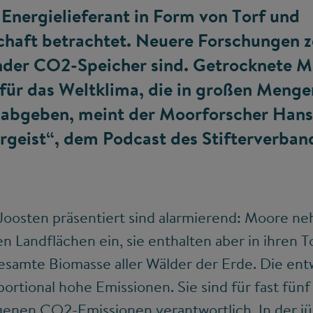
 Energielieferant in Form von Torf und
schaft betrachtet. Neuere Forschungen 
ender CO
2
-Speicher sind. Getrocknete M
für das Weltklima, die in großen Menge
 abgeben, meint der Moorforscher Hans
ergeist“, dem Podcast des Stifterverban
 Joosten präsentiert sind alarmierend: Moore n
n Landflächen ein, sie enthalten aber in ihren T
gesamte Biomasse aller Wälder der Erde. Die en
rtional hohe Emissionen. Sie sind für fast fünf
ogenen CO
2
-Emissionen verantwortlich. In der j