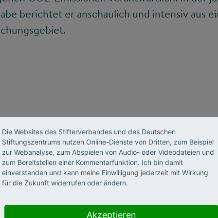
be berichtet er anschaulich und intensiv aus e
schungsgebiet.
OSTEN ZU GAST BEI „FORSCH
Die Websites des Stifterverbandes und des Deutschen
Stiftungszentrums nutzen Online-Dienste von Dritten, zum Beispiel
zur Webanalyse, zum Abspielen von Audio- oder Videodateien und
zum Bereitstellen einer Kommentarfunktion. Ich bin damit
en in unserem Podcast „Forschergeist“, moderiert von Tim 
einverstanden und kann meine Einwilligung jederzeit mit Wirkung
für die Zukunft widerrufen oder ändern.
Akzeptieren