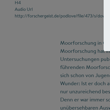
H4
Audio Url
http://forschergeist.de/podlove/file/473/s/dow
Moorforschung in Gre
Moorforschung hat in 
Untersuchungen publi
führenden Moorforsche
sich schon von Jugend
Wunder: Ist er doch 
nur unzureichend bes
Denn er war immer sch
unübersehbaren Auswir