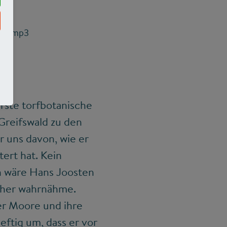
ima.mp3
rste torfbotanische
Greifswald zu den
r uns davon, wie er
ert hat. Kein
h wäre Hans Joosten
scher wahrnähme.
er Moore und ihre
ftig um, dass er vor