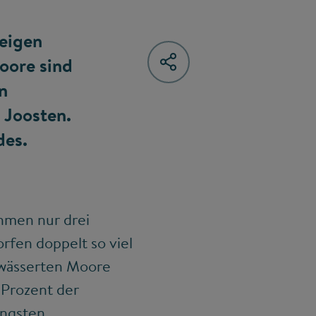
zeigen
oore sind
n
 Joosten.
des.
ehmen nur drei
orfen doppelt so viel
twässerten Moore
 Prozent der
üngsten