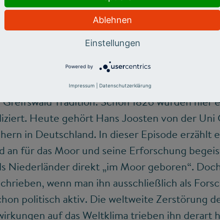
Ablehnen
nload/c/select-show/fg028-moore-paludikultur-und-das-kl
Einstellungen
Powered by
ifswald
Impressum
|
Datenschutzerklärung
Greifswald Tradition: Schon 1826 wurden hier e
ziert. Heute gehört Hans Joosten von der Uni 
rn in Deutschland. In dieser Episode erzählt e
 an für das Moor und seine Erforschung begeist
als Niederländer direkt „im Moor geboren“. Doc
chrieben, wenn man ihn ausschließlich als For
on politisch aktiv. Die weltweite Zerstörung d
kungen auf das Weltklima trieben ihn derart he