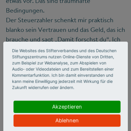
etwas vor. Das sind traumhafte
Bedingungen.
Der Steuerzahler schenkt mir praktisch
blanko sein Vertrauen und das Geld, das ich
brauche und sagt „Damit forschst du“. Ich
finde, dass diese Steuerzahler es verdient
Die Websites des Stifterverbandes und des Deutschen
haben, dass ich ihnen auch sage, was ich
Stiftungszentrums nutzen Online-Dienste von Dritten,
zum Beispiel zur Webanalyse, zum Abspielen von
mache und was herausgekommen ist.
Audio- oder Videodateien und zum Bereitstellen einer
Kommentarfunktion. Ich bin damit einverstanden und
kann meine Einwilligung jederzeit mit Wirkung für die
Zukunft widerrufen oder ändern.
ONUR GÜNTÜRKÜN ZU GAST
BEI "FORSCHERGEIST"
Akzeptieren
Ablehnen
Subline