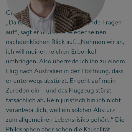
Grundsätze der Handlungsethik
„Da tun sich ungemein spannende Fragen
©
auf“, sagt er und setzt wieder seinen
nachdenklichen Blick auf. „Nehmen wir an,
ich will meinen reichen Erbonkel
umbringen. Also überrede ich ihn zu einem
Flug nach Australien in der Hoffnung, dass
er unterwegs abstürzt. Er geht auf mein
Zureden ein – und das Flugzeug stürzt
tatsächlich ab. Rein juristisch bin ich nicht
verantwortlich, weil ein solcher Absturz
zum allgemeinen Lebensrisiko gehört.“ Die
Philosophen aber sehen die Kausalität