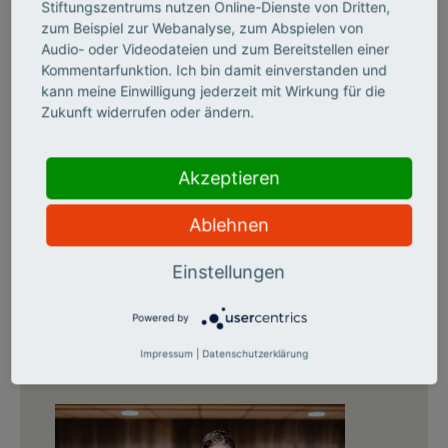
Stiftungszentrums nutzen Online-Dienste von Dritten,
handelt aktiv. Zweitens: Der Mensch ist Teil
zum Beispiel zur Webanalyse, zum Abspielen von
Audio- oder Videodateien und zum Bereitstellen einer
der Natur, seine Handlungen müssen
Kommentarfunktion. Ich bin damit einverstanden und
kann meine Einwilligung jederzeit mit Wirkung für die
deshalb in der Natur verortet sein. Und
Zukunft widerrufen oder ändern.
drittens: Die menschlichen Handlungen
sind intentional erklärbar.
Akzeptieren
Ablehnen
Jury lobt ungewöhnlichen Zugang zum Fach
Einstellungen
und Originalität der Gedankenführung
Powered by
Weitere Artikel
Impressum
|
Datenschutzerklärung