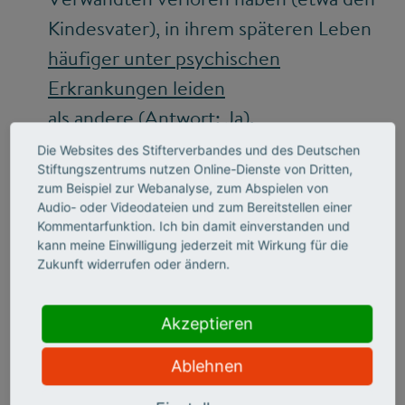
Kindesvater), in ihrem späteren Leben
häufiger unter psychischen
Erkrankungen leiden
als andere (Antwort: Ja).
Die Websites des Stifterverbandes und des Deutschen
Stiftungszentrums nutzen Online-Dienste von Dritten,
zum Beispiel zur Webanalyse, zum Abspielen von
Audio- oder Videodateien und zum Bereitstellen einer
Kommentarfunktion. Ich bin damit einverstanden und
kann meine Einwilligung jederzeit mit Wirkung für die
„More young economists
Zukunft widerrufen oder ändern.
today are doing Levitt-style
Akzeptieren
economics and fewer are
studying the classic
Ablehnen