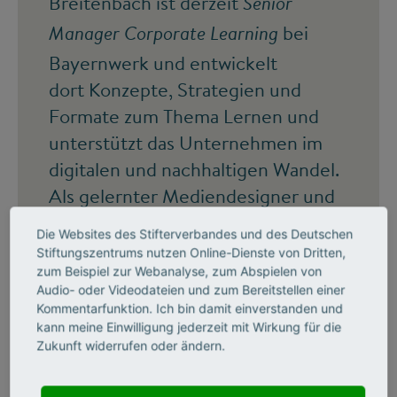
Breitenbach ist derzeit
Senior
bei
Manager Corporate Learning
Bayernwerk und entwickelt
dort Konzepte, Strategien und
Formate zum Thema Lernen und
unterstützt das Unternehmen im
digitalen und nachhaltigen Wandel.
Als gelernter Mediendesigner und
langjähriger
Podcaster
beschäftigt
Die Websites des Stifterverbandes und des Deutschen
er sich seit vielen Jahren
Stiftungszentrums nutzen Online-Dienste von Dritten,
autodidaktisch mit der
zum Beispiel zur Webanalyse, zum Abspielen von
Audio- oder Videodateien und zum Bereitstellen einer
soziologischen, ökonomischen,
Kommentarfunktion. Ich bin damit einverstanden und
politischen, philosophischen,
kann meine Einwilligung jederzeit mit Wirkung für die
Zukunft widerrufen oder ändern.
pädagogischen und kulturellen
Perspektive der Digitalisierung.