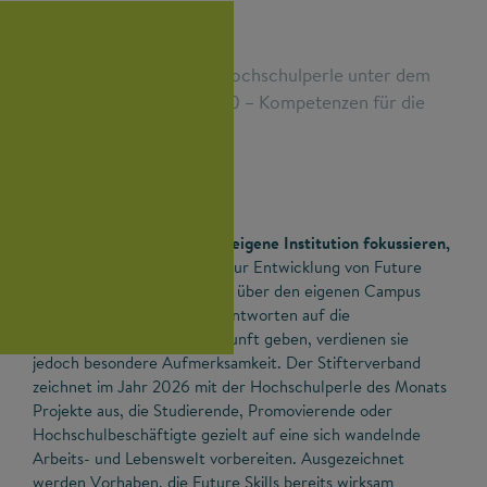
Im Jahr 2026 steht die Hochschulperle unter dem
Motto "Future Skills 2030 – Kompetenzen für die
Welt von morgen".
Weil sie sich oft nur auf die eigene Institution fokussieren,
bleiben innovative Projekte zur Entwicklung von Future
Skills an Hochschulen häufig über den eigenen Campus
hinaus unbekannt. Weil sie Antworten auf die
Herausforderungen der Zukunft geben, verdienen sie
jedoch besondere Aufmerksamkeit. Der Stifterverband
zeichnet im Jahr 2026 mit der Hochschulperle des Monats
Projekte aus, die Studierende, Promovierende oder
Hochschulbeschäftigte gezielt auf eine sich wandelnde
Arbeits- und Lebenswelt vorbereiten. Ausgezeichnet
werden Vorhaben, die Future Skills bereits wirksam