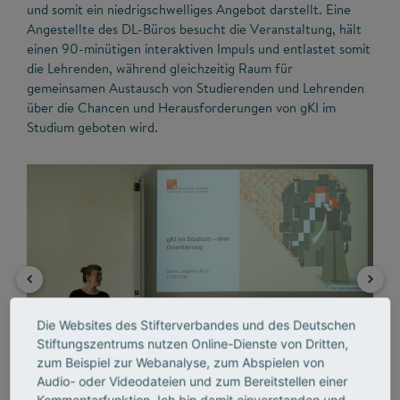
und somit ein niedrigschwelliges Angebot darstellt. Eine
Angestellte des DL-Büros besucht die Veranstaltung, hält
einen 90-minütigen interaktiven Impuls und entlastet somit
die Lehrenden, während gleichzeitig Raum für
gemeinsamen Austausch von Studierenden und Lehrenden
über die Chancen und Herausforderungen von gKI im
Studium geboten wird.
Die Websites des Stifterverbandes und des Deutschen
Stiftungszentrums nutzen Online-Dienste von Dritten,
zum Beispiel zur Webanalyse, zum Abspielen von
Audio- oder Videodateien und zum Bereitstellen einer
Kommentarfunktion. Ich bin damit einverstanden und