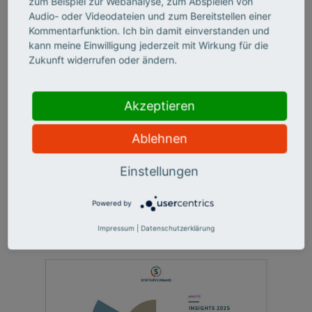
zum Beispiel zur Webanalyse, zum Abspielen von
Audio- oder Videodateien und zum Bereitstellen einer
Kommentarfunktion. Ich bin damit einverstanden und
kann meine Einwilligung jederzeit mit Wirkung für die
Zukunft widerrufen oder ändern.
Akzeptieren
FuE-facts
Ablehnen
Forschung und Entwicklung in der Wirtschaft 2024:
Zahlen und Fakten
Einstellungen
Powered by
Impressum
|
Datenschutzerklärung