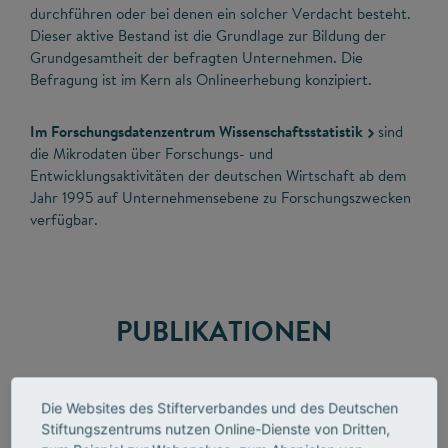
durchführen oder bei denen ein solcher Verdacht besteht.
Dieser aktive Bestand ist die Grundlage zur Bildung der
Grundgesamtheit der befragten Unternehmen. Die
Befragung ist im Kern als Onlineerhebung konzipiert.
Im Forschungsdatenzentrum Wissenschaftsstatistik
sind
die Mikrodaten über Forschungs- und
Entwicklungsaktivitäten der deutschen Wirtschaft ab dem
Jahr 1995 auf Unternehmensebene zu Forschungszwecken
verfügbar.
PUBLIKATIONEN
Die Websites des Stifterverbandes und des Deutschen
Stiftungszentrums nutzen Online-Dienste von Dritten,