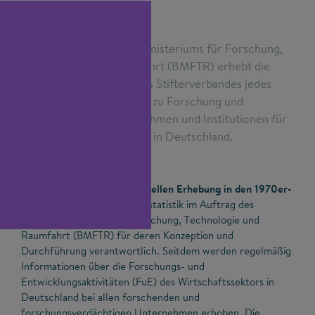
Im Auftrag des Bundesministeriums für Forschung,
Technologie und Raumfahrt (BMFTR) erhebt die
Wissenschaftsstatistik des Stifterverbandes jedes
Jahr die offiziellen Daten zu Forschung und
Entwicklung der Unternehmen und Institutionen für
Gemeinschaftsforschung in Deutschland.
Seit Einführung dieser offiziellen Erhebung in den 1970er-
Jahren
ist die Wissenschaftsstatistik im Auftrag des
Bundesministeriums für Forschung, Technologie und
Raumfahrt (BMFTR) für deren Konzeption und
Durchführung verantwortlich. Seitdem werden regelmäßig
Informationen über die Forschungs- und
Entwicklungsaktivitäten (FuE) des Wirtschaftssektors in
Deutschland bei allen forschenden und
forschungsverdächtigen Unternehmen erhoben. Die