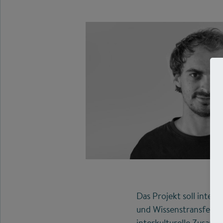
Das Projekt soll inter
und Wissenstransfer zw
interkulturelle Zusam