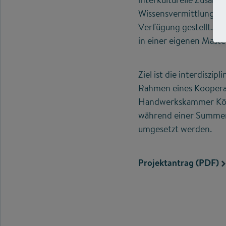
Wissensvermittlung. A
Verfügung gestellt. Di
in einer eigenen Maste
Ziel ist die interdiszi
Rahmen eines Kooperat
Handwerkskammer Köln
während einer Summer
umgesetzt werden.
Projektantrag (PDF)