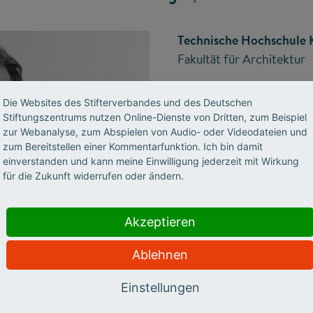
Technische Hochschule 
Fakultät für Architektur
Die Websites des Stifterverbandes und des Deutschen
Fellowship für Innovatione
Stiftungszentrums nutzen Online-Dienste von Dritten, zum Beispiel
zur Webanalyse, zum Abspielen von Audio- oder Videodateien und
zum Bereitstellen einer Kommentarfunktion. Ich bin damit
Projekt:
einverstanden und kann meine Einwilligung jederzeit mit Wirkung
I
nterACT – Open Source
für die Zukunft widerrufen oder ändern.
Akzeptieren
Ablehnen
disziplinäres Wissen vermitteln, generieren, teilen und samm
Einstellungen
ischen unterschiedlichen Berufsbildern sowie das interdisz
menarbeiten sollen gestärkt werden. Hierfür benötigt es n