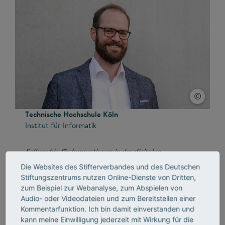
Technische Hochschule Köln
Institut für Informatik
Fellowship für Innovationen in der digitalen
Hochschullehre
Die Websites des Stifterverbandes und des Deutschen
Stiftungszentrums nutzen Online-Dienste von Dritten,
zum Beispiel zur Webanalyse, zum Abspielen von
Projekt:
Audio- oder Videodateien und zum Bereitstellen einer
Augmented Reality Campus
Kommentarfunktion. Ich bin damit einverstanden und
kann meine Einwilligung jederzeit mit Wirkung für die