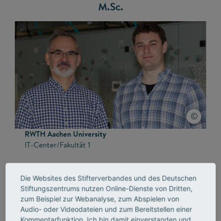
M.Sc.
RWTH Aachen University
IT-Center/Fakultät 1
Tandem-Fellowship für Innovationen in der digitalen
Die Websites des Stifterverbandes und des Deutschen
Hochschullehre
Stiftungszentrums nutzen Online-Dienste von Dritten,
zum Beispiel zur Webanalyse, zum Abspielen von
Projekt:
Audio- oder Videodateien und zum Bereitstellen einer
Inklusive Lehre in Mathematik und Informatik
Kommentarfunktion. Ich bin damit einverstanden und