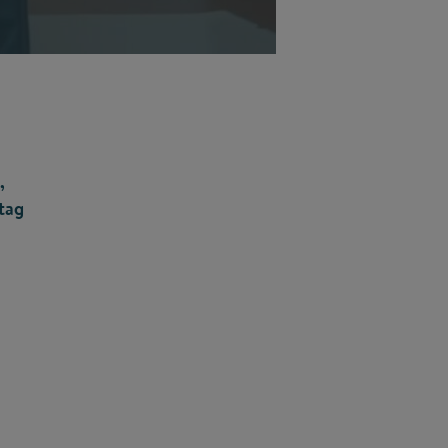
©
n,
ltag