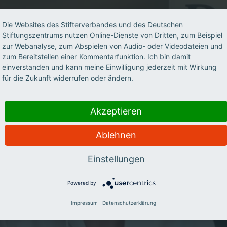
Die Websites des Stifterverbandes und des Deutschen
Stiftungszentrums nutzen Online-Dienste von Dritten, zum Beispiel
zur Webanalyse, zum Abspielen von Audio- oder Videodateien und
zum Bereitstellen einer Kommentarfunktion. Ich bin damit
einverstanden und kann meine Einwilligung jederzeit mit Wirkung
für die Zukunft widerrufen oder ändern.
Videomitschnitt der MachBAR
Akzeptieren
vom 12. Mai 2026
Ablehnen
VIDEO ABSPIELEN>
Einstellungen
Powered by
Impressum
|
Datenschutzerklärung