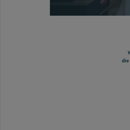
W
die