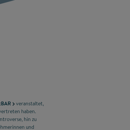
itBAR
veranstaltet,
vertreten haben.
troverse, hin zu
nehmerinnen und