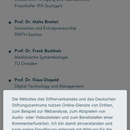
Fraunhofer IPA Stuttgart
Prof. Dr. Malte Brettel
Innovation und Entrepreneurship
RWTH Aachen
Prof. Dr. Frank Buchholz
Medizinische Systembiologie
TU Dresden
Prof. Dr. Klaus Diepold
Digital Technology und Management
TU München
Die Websites des Stifterverbandes und des Deutschen
Stiftungszentrums nutzen Online-Dienste von Dritten,
Prof. Dr. Bjoern Eskofier
zum Beispiel zur Webanalyse, zum Abspielen von
Maschinelles Lernen und Datenanalytik
Audio- oder Videodateien und zum Bereitstellen einer
FAU Erlangen
Kommentarfunktion. Ich bin damit einverstanden und
kann meine Einwilligung jederzeit mit Wirkung für die