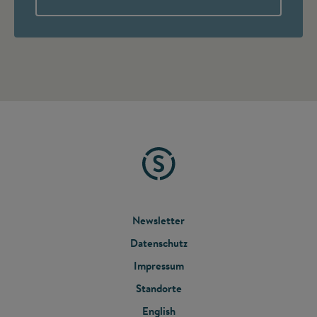
FOOTER
Newsletter
Datenschutz
MENU
Impressum
Standorte
English