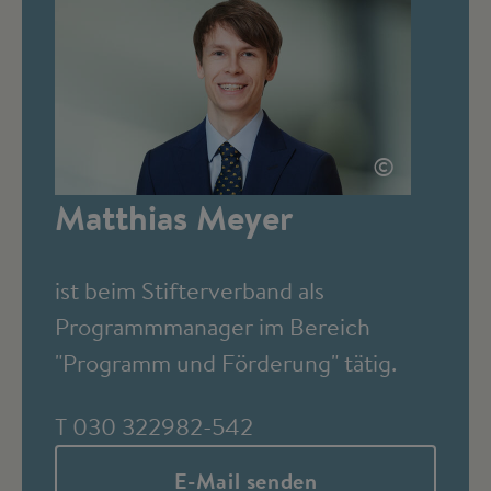
©
Matthias Meyer
ist beim Stifterverband als
Programmmanager im Bereich
"Programm und Förderung" tätig.
T 030 322982-542
E-Mail senden