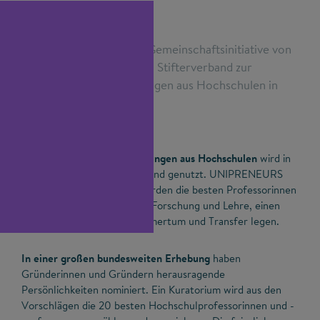
UNIPRENEURS ist eine Gemeinschaftsinitiative von
Matthias Hilpert und dem Stifterverband zur
Stärkung der Ausgründungen aus Hochschulen in
Deutschland.
Das Potenzial für Ausgründungen aus Hochschulen
wird in
Deutschland nicht ausreichend genutzt. UNIPRENEURS
will das ändern. Gesucht werden die besten Professorinnen
und Professoren, die neben Forschung und Lehre, einen
Schwerpunkt auf Unternehmertum und Transfer legen.
In einer großen bundesweiten Erhebung
haben
Gründerinnen und Gründern herausragende
Persönlichkeiten nominiert. Ein Kuratorium wird aus den
Vorschlägen die 20 besten Hochschulprofessorinnen und -