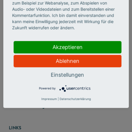
Peer-to-Peer-Strategieberatung
, die als Beratungs-,
zum Beispiel zur Webanalyse, zum Abspielen von
Beteiligungs- und Begleitinstrument für Hochschulen dazu
Audio- oder Videodateien und zum Bereitstellen einer
dient, die Digitalisierung in Studium und Lehre strategisch
Kommentarfunktion. Ich bin damit einverstanden und
zu stärken.
kann meine Einwilligung jederzeit mit Wirkung für die
Zukunft widerrufen oder ändern.
PUBLIKATIONEN
Akzeptieren
Digitalisierung in Studium und Lehre als strategische
Ablehnen
Chance für Hochschulen
Leadership von der Theorie zur Praxis
Einstellungen
Corona-Semester 2020 – Ad-Hoc-Maßnahmen
Powered by
evaluieren und nachhaltig verankern
Edtech-Start-ups und Bildungsinstitutionen
Impressum
|
Datenschutzerklärung
zusammenbringen
LINKS