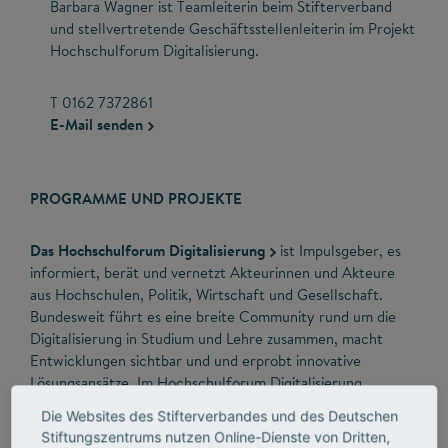
Barbara Wagner ist Teamleiterin beim Stifterverband
und stellvertretende Geschäftsstellenleiterin im Projekt
Hochschulforum Digitalisierung.
T 0162 7372861
E-Mail senden
PROGRAMME UND PROJEKTE
Das Hochschulforum Digitalisierung
ist Impulsgeber, es
informiert, berät und vernetzt Akteurinnen und Akteure
aus Hochschulen, Politik, Wirtschaft und Gesellschaft.
Bundesweit führt es eine breite Community rund um die
Digitalisierung in Studium und Lehre zusammen, macht
Entwicklungen sichtbar und und erprobt innovative
Lösungsansätze. Im Hochschulforum Digitalisierung
verantwortet Barbara Wagner beim Stifterverband das
Die Websites des Stifterverbandes und des Deutschen
Arbeitspaket Strategien. Zentrales Projekt ist dabei, die
Stiftungszentrums nutzen Online-Dienste von Dritten,