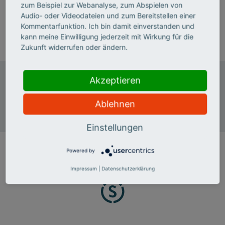
Mareike Krohn ist Referentin Drittmittelmanagement im
zum Beispiel zur Webanalyse, zum Abspielen von
Bereich "Programm und Förderung".
Audio- oder Videodateien und zum Bereitstellen einer
Kommentarfunktion. Ich bin damit einverstanden und
kann meine Einwilligung jederzeit mit Wirkung für die
E-Mail senden
Zukunft widerrufen oder ändern.
Stifterverband
Akzeptieren
Standort Berlin
Pariser Platz 6
Ablehnen
10117 Berlin
Einstellungen
Powered by
Impressum
|
Datenschutzerklärung