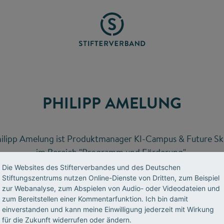
PHILIPP AMELUNG
ilipp Amelung ist Produktmanager KI-Campus & Future Ski
im Bereich "Programm und Förderung".
Die Websites des Stifterverbandes und des Deutschen
Stiftungszentrums nutzen Online-Dienste von Dritten, zum Beispiel
E-Mail senden
zur Webanalyse, zum Abspielen von Audio- oder Videodateien und
zum Bereitstellen einer Kommentarfunktion. Ich bin damit
einverstanden und kann meine Einwilligung jederzeit mit Wirkung
für die Zukunft widerrufen oder ändern.