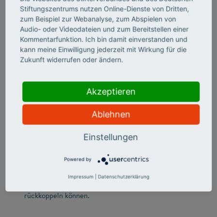
Schule (noch) nicht voll entfalten können. Insbesondere
Stiftungszentrums nutzen Online-Dienste von Dritten,
Jugendliche aus benachteiligten Familien benötigen hier
zum Beispiel zur Webanalyse, zum Abspielen von
Unterstützung.
Audio- oder Videodateien und zum Bereitstellen einer
Kommentarfunktion. Ich bin damit einverstanden und
kann meine Einwilligung jederzeit mit Wirkung für die
Fortbildungen für Lehrkräfte
Zukunft widerrufen oder ändern.
Mit Fortbildungen werden Lehrkräfte und
Lehramtsstudierende für die Selbstkompetenzförderung
qualifiziert. Vermittelt werden Haltung und Methoden.
Akzeptieren
Dafür werden Trainingsvideos mit praxisnahen
Vorschlägen für den Schulalltag entwickelt. Zu den
Ablehnen
Themen gehören etwa "Beziehungsebene gestalten",
"Fehler- und Feedbackkultur etablieren" oder
Einstellungen
"Selbstregulation fördern". Zu diesen dauerhaft
abrufbaren und damit nachhaltig wirksamen
Powered by
Trainingsvideos werden regelmäßig "Sprechstunden"
(kurze Live-Formate) angeboten, in denen Lehrkräfte
Impressum
|
Datenschutzerklärung
ihre Erfahrungen, Fragen, Planungen besprechen und
rückkoppeln können.