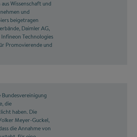
 aus Wissenschaft und
ernehmen und
piers beigetragen
erbände, Daimler AG,
Infineon Technologies
 für Promovierende und
e Bundesvereinigung
, die
icht haben. Die
Volker Meyer-Guckel,
, dass die Annahme von
steht, für eine