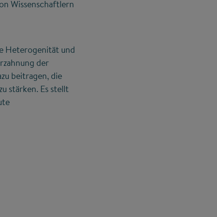
von Wissenschaftlern
e Heterogenität und
erzahnung der
u beitragen, die
stärken. Es stellt
ute