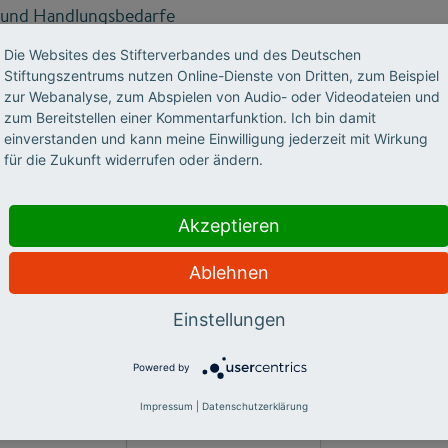
 und Handlungsbedarfe
operation mit Unternehmen: Definition und Formen
Die Websites des Stifterverbandes und des Deutschen
Stiftungszentrums nutzen Online-Dienste von Dritten, zum Beispiel
n: Rollen, Aufgabenverteilung und Qualitätsstandards
zur Webanalyse, zum Abspielen von Audio- oder Videodateien und
zum Bereitstellen einer Kommentarfunktion. Ich bin damit
einverstanden und kann meine Einwilligung jederzeit mit Wirkung
für die Zukunft widerrufen oder ändern.
Akzeptieren
PDF-Download
Ablehnen
Einstellungen
Powered by
Impressum
|
Datenschutzerklärung