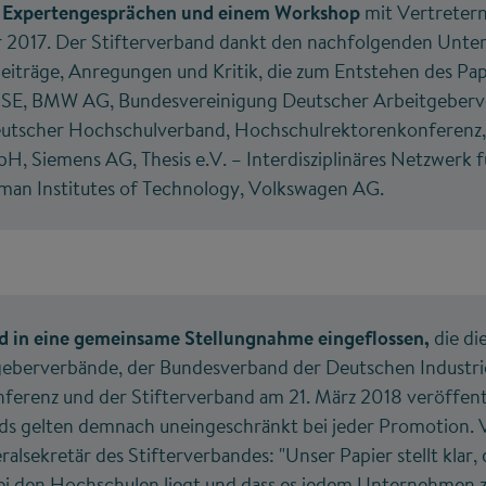
uf Expertengesprächen und einem Workshop
mit Vertretern
r 2017. Der Stifterverband dankt den nachfolgenden Unt
 Beiträge, Anregungen und Kritik, die zum Entstehen des Pa
 SE, BMW AG, Bundesvereinigung Deutscher Arbeitgeberv
utscher Hochschulverband, Hochschulrektorenkonferenz, 
, Siemens AG, Thesis e.V. – Interdisziplinäres Netzwerk
an Institutes of Technology, Volkswagen AG.
d in eine gemeinsame Stellungnahme eingeflossen,
die di
eberverbände, der Bundesverband der Deutschen Industrie
erenz und der Stifterverband am 21. März 2018 veröffentl
s gelten demnach uneingeschränkt bei jeder Promotion. 
ralsekretär des Stifterverbandes: "Unser Papier stellt klar
i den Hochschulen liegt und dass es jedem Unternehmen zu