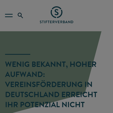
WENIG BEKANNT, HOHER
AUFWAND:
VEREINSFÖRDERUNG IN
DEUTSCHLAND ERREICHT
IHR POTENZIAL NICHT