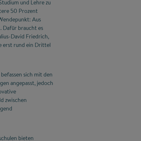
Studium und Lehre zu
itere 50 Prozent
m Wendepunkt: Aus
 Dafür braucht es
lius-David Friedrich,
erst rund ein Drittel
befassen sich mit den
gen angepasst, jedoch
ovative
ld zwischen
egend
chulen bieten