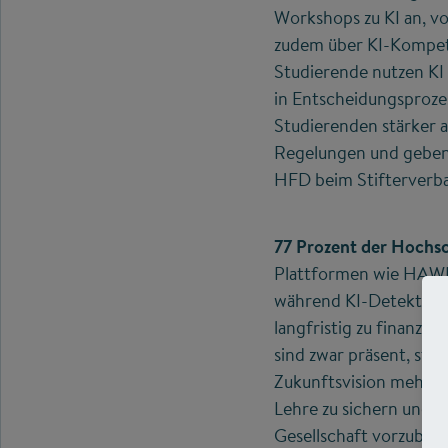
Workshops zu KI an, vo
zudem über KI-Kompeten
Studierende nutzen KI 
in Entscheidungsprozes
Studierenden stärker a
Regelungen und geben 
HFD beim Stifterverb
77 Prozent der Hochs
Plattformen wie HAWKI
während KI-Detektoren 
langfristig zu finanzi
sind zwar präsent, ste
Zukunftsvision mehr, 
Lehre zu sichern und S
Gesellschaft vorzubere