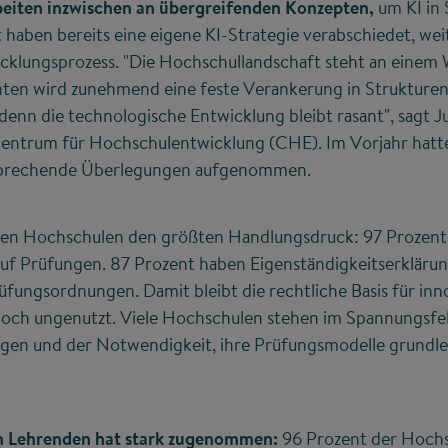
beiten inzwischen an übergreifenden Konzepten,
um KI in 
t haben bereits eine eigene KI-Strategie verabschiedet, we
icklungsprozess. "Die Hochschullandschaft steht an eine
ten wird zunehmend eine feste Verankerung in Strukturen.
 denn die technologische Entwicklung bleibt rasant", sagt Ju
entrum für Hochschulentwicklung (CHE). Im Vorjahr hatte 
sprechende Überlegungen aufgenommen.
en Hochschulen den größten Handlungsdruck: 97 Prozent 
uf Prüfungen. 87 Prozent haben Eigenständigkeitserklärun
üfungsordnungen. Damit bleibt die rechtliche Basis für inn
och ungenutzt. Viele Hochschulen stehen im Spannungsfe
ngen und der Notwendigkeit, ihre Prüfungsmodelle grundl
on Lehrenden hat stark zugenommen:
96 Prozent der Hochs