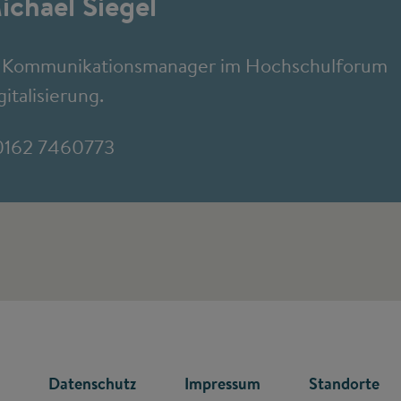
ichael Siegel
t Kommunikationsmanager im Hochschulforum
gitalisierung.
0162 7460773
R
Datenschutz
Impressum
Standorte