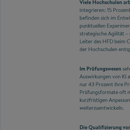
Viele Hochschulen ar
integrieren: 15 Prozen
befinden sich im Entw
punktuellen Experimen
strategische Agilität –
Leiter des HFD beim C
der Hochschulen ent
Im Prüfungswesen
seh
Auswirkungen von KI a
nur 43 Prozent ihre Pr
Prüfungsformate oft n
kurzfristigen Anpassu
weiterzuentwickeln.
Die Qualifizierung v