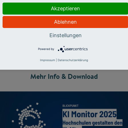
Akzeptieren
m Mai und Juni 2025
unter hochschuldidaktischen Einrich
Ablehnen
hland durchgeführt. Die Ergebnisse sind im HFD-Blickpun
den KI-Alltag" veröffentlicht.
Einstellungen
Powered by
Impressum
|
Datenschutzerklärung
Mehr Info & Download