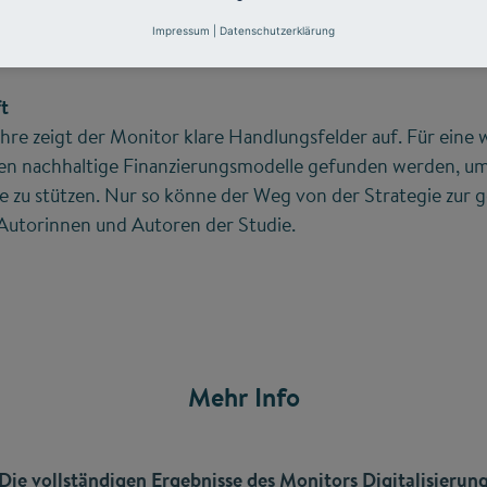
 Tablets als mit Smartphones.
Impressum
|
Datenschutzerklärung
ft
re zeigt der Monitor klare Handlungsfelder auf. Für eine
sen nachhaltige Finanzierungsmodelle gefunden werden, um 
te zu stützen. Nur so könne der Weg von der Strategie zur g
 Autorinnen und Autoren der Studie.
Mehr Info
Die vollständigen Ergebnisse des Monitors Digitalisierun