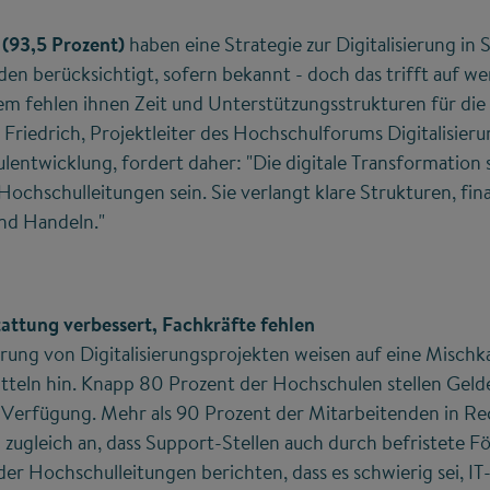
 (93,5 Prozent)
haben eine Strategie zur Digitalisierung in
en berücksichtigt, sofern bekannt - doch das trifft auf wen
dem fehlen ihnen Zeit und Unterstützungsstrukturen für di
d Friedrich, Projektleiter des Hochschulforums Digitalisier
ntwicklung, fordert daher: "Die digitale Transformation so
ochschulleitungen sein. Sie verlangt klare Strukturen, fin
und Handeln."
tattung verbessert, Fachkräfte fehlen
erung von Digitalisierungsprojekten weisen auf eine Mischka
tteln hin. Knapp 80 Prozent der Hochschulen stellen Gelde
 Verfügung. Mehr als 90 Prozent der Mitarbeitenden in R
zugleich an, dass Support-Stellen auch durch befristete Fö
er Hochschulleitungen berichten, dass es schwierig sei, IT