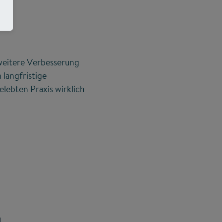
 weitere Verbesserung
langfristige
elebten Praxis wirklich
g