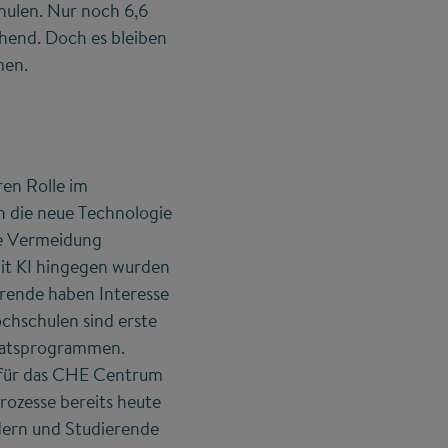
hulen. Nur noch 6,6
chend. Doch es bleiben
men.
en Rolle im
ch die neue Technologie
ie Vermeidung
it KI hingegen wurden
hrende haben Interesse
chschulen sind erste
ikatsprogrammen.
g für das CHE Centrum
rozesse bereits heute
dern und Studierende