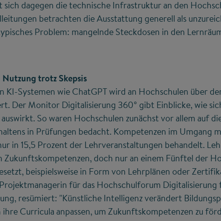
t sich dagegen die technische Infrastruktur an den Hochsc
eitungen betrachten die Ausstattung generell als unzurei
 typisches Problem: mangelnde Steckdosen in den Lernräu
: Nutzung trotz Skepsis
on KI-Systemen wie ChatGPT wird an Hochschulen über der
rt. Der Monitor Digitalisierung 360° gibt Einblicke, wie si
 auswirkt. So waren Hochschulen zunächst vor allem auf d
haltens in Prüfungen bedacht. Kompetenzen im Umgang m
nur in 15,5 Prozent der Lehrveranstaltungen behandelt. Le
n Zukunftskompetenzen, doch nur an einem Fünftel der Ho
tzt, beispielsweise in Form von Lehrplänen oder Zertif
 Projektmanagerin für das Hochschulforum Digitalisierun
ng, resümiert: "Künstliche Intelligenz verändert Bildungsp
ihre Curricula anpassen, um Zukunftskompetenzen zu för