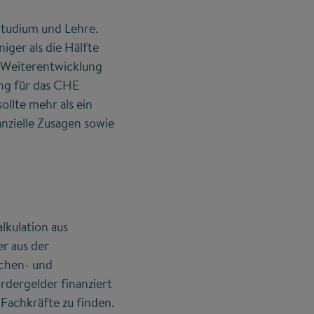
 Studium und Lehre.
iger als die Hälfte
e Weiterentwicklung
ung für das CHE
llte mehr als ein
anzielle Zusagen sowie
lkulation aus
r aus der
echen- und
rdergelder finanziert
-Fachkräfte zu finden.