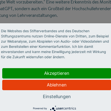
ägte Welt vorzubereiten." Eine weitere Erkenntnis des Monit
atGPT, sondern auch ein Großteil der Hochschullehrenden
itung von Lehrveranstaltungen.
Die Websites des Stifterverbandes und des Deutschen
Stiftungszentrums nutzen Online-Dienste von Dritten, zum Beispiel
nteraktion
zur Webanalyse, zum Abspielen von Audio- oder Videodateien und
äferenzen von Studierenden ergibt sich nach dem Ende d
zum Bereitstellen einer Kommentarfunktion. Ich bin damit
022 wünschten sich 64,6 Prozent der Studierenden, dass hy
einverstanden und kann meine Einwilligung jederzeit mit Wirkung
für die Zukunft widerrufen oder ändern.
rmöglicht, ein fester Bestandteil des Hochschulalltags sei.
 noch 51,3 Prozent. Dies bedeutet jedoch nicht, dass Stud
orlesung wollen. "Der Monitor Digitalisierung 360° zeigt, da
Akzeptieren
nsätze mehr sind", sagt Oliver Janoschka, Geschäftsstellen
Ablehnen
alisierung beim Stifterverband. "Für bessere Kommunikati
en wir moderne Lernräume und digitale Formate gleicher
Einstellungen
r Studierenden: Mehr Interaktion in der Hochschullehre!"
geräte haben sich die Präferenzen der Studierenden versc
Powered by