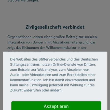
Stadtverwaltungen.
Zivilgesellschaft verbindet
Organisationen leisten einen großen Beitrag zur sozialen
Integration von Bürgern mit Migrationshintergrund, das
zeigt das Phänomen der Willkommenskultur in der
Flüchtlingskrise. 24 Prozent der gemeinnützigen
Organisationen entwickeln gezielt Angebote für Migranten
Die Websites des Stifterverbandes und des Deutschen
oder Flüchtlinge. Neben den Hilfsorganisationen haben sich
Stiftungszentrums nutzen Online-Dienste von Dritten,
auch zehn Prozent aller anderen Vereine und Stiftungen
zum Beispiel zur Webanalyse, zum Abspielen von
aus dem Sport und der Kultur, der Bildung und weiteren
Audio- oder Videodateien und zum Bereitstellen einer
Feldern in der Flüchtlingshilfe engagiert.
Kommentarfunktion. Ich bin damit einverstanden und
kann meine Einwilligung jederzeit mit Wirkung für die
Zukunft widerrufen oder ändern.
In 17.000 Migrantenorganisationen organisieren sich
Migranten und leisten ebenfalls Beiträge zur Integration.
Migranten sehen offenbar ihre Interessen nicht immer in
Akzeptieren
den bestehenden Organisationen vertreten. Was daran