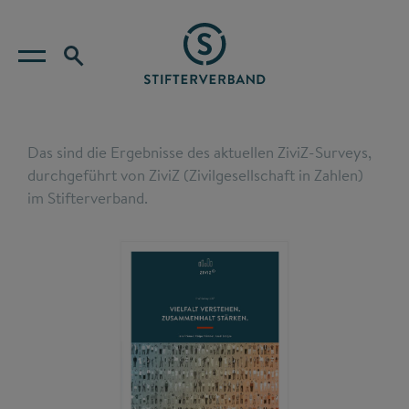
Das sind die Ergebnisse des aktuellen ZiviZ-Surveys,
durchgeführt von ZiviZ (Zivilgesellschaft in Zahlen)
im Stifterverband.