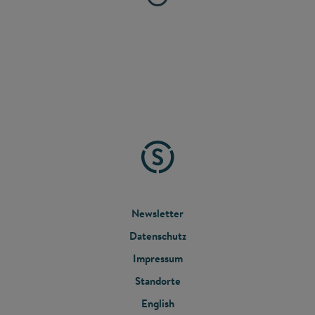
FOOTER
Newsletter
Datenschutz
MENU
Impressum
Standorte
English