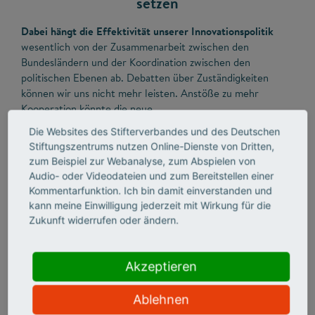
setzen
Dabei hängt die Effektivität unserer Innovationspolitik
wesentlich von der Zusammenarbeit zwischen den
Bundesländern und der Koordination zwischen den
politischen Ebenen ab. Debatten über Zuständigkeiten
können wir uns nicht mehr leisten. Anstöße zu mehr
Kooperation könnte die neue
Wissenschaftsministerkonferenz bieten, die Anfang Juli
Die Websites des Stifterverbandes und des Deutschen
2024 ihre Arbeit aufnimmt. Klar ist, Deutschland braucht
Stiftungszentrums nutzen Online-Dienste von Dritten,
eine strategische Verankerung und eine institutionelle
zum Beispiel zur Webanalyse, zum Abspielen von
Verstetigung bundeslandübergreifender Zusammenarbeit.
Audio- oder Videodateien und zum Bereitstellen einer
Nur so lässt sich eine kritische Masse erreichen und
Kommentarfunktion. Ich bin damit einverstanden und
Deutschland bleibt wettbewerbsfähig im europäischen und
kann meine Einwilligung jederzeit mit Wirkung für die
im internationalen Vergleich mit den großen Playern wie
Zukunft widerrufen oder ändern.
den USA und China.
Akzeptieren
Doch gemeinsames Vorangehen
fehlt nicht nur in den
Förderimpulsen und Schwerpunktsetzungen der
Ablehnen
Bundesländer, sondern auch zwischen Bund und Ländern.