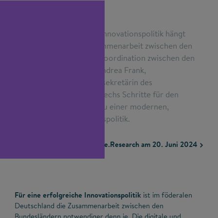
Die Effektivität unserer Innovationspolitik hängt
wesentlich von der Zusammenarbeit zwischen den
Bundesländern und der Koordination zwischen den
politischen Ebenen ab. Andrea Frank,
stellvertretende Generalsekretärin des
Stifterverbandes, nennt sechs Schritte für den
ambitionierten Weg hin zu einer modernen,
systemischen Innovationspolitik.
Erstveröffentlichung in Table.Research am 20. Juni 2024
Für eine erfolgreiche Innovationspolitik
ist im föderalen
Deutschland die Zusammenarbeit zwischen den
Bundesländern notwendiger denn je. Die digitale und