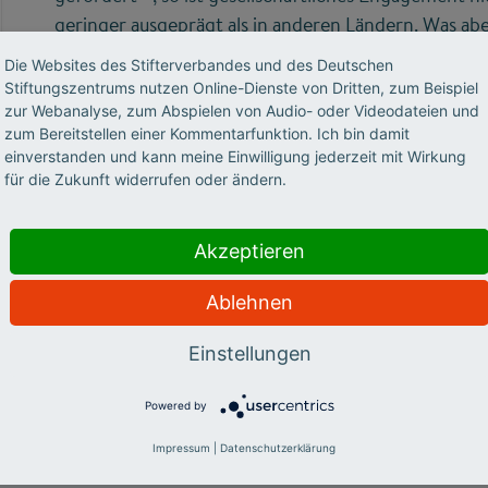
geringer ausgeprägt als in anderen Ländern. Was abe
immer ist dieses Engagement in eine umfassende st
Die Websites des Stifterverbandes und des Deutschen
Hochschulen eingebunden und nicht alle Hochschule
Stiftungszentrums nutzen Online-Dienste von Dritten, zum Beispiel
Engagement als selbstverständliche Aktivität und als
zur Webanalyse, zum Abspielen von Audio- oder Videodateien und
zum Bereitstellen einer Kommentarfunktion. Ich bin damit
einverstanden und kann meine Einwilligung jederzeit mit Wirkung
für die Zukunft widerrufen oder ändern.
Hierzulande gibt es weder eine Tradition noch ein al
Verständnis eines zivilgesellschaftlichen Auftrags d
Forschung und Lehre. Andere Länder, das zeigt die v
Akzeptieren
dahingehend ein anderes Selbstverständnis. Es gilt d
Engagement aus dem Nischendasein von Einzelproj
Ablehnen
herauszuholen und zu einem Querschnittsthema, ver
Einstellungen
Querschnittsaufgaben wie Internationalisierung ode
Powered by
Impressum
|
Datenschutzerklärung