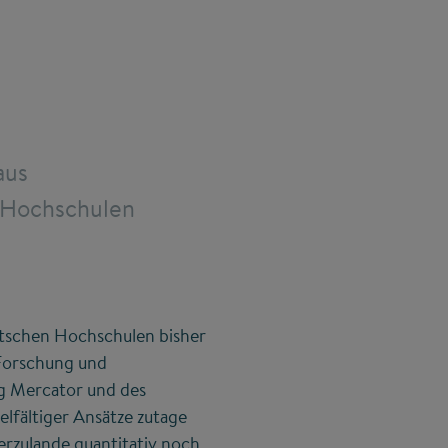
aus
r Hochschulen
utschen Hochschulen bisher
Forschung und
ng Mercator und des
elfältiger Ansätze zutage
ierzulande quantitativ noch