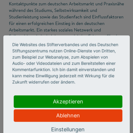
Kontaktpunkte zum deutschen Arbeitsmarkt und Praxisnähe
während des Studiums, Selbstwirksamkeit und
Studienleistung sowie das Studienfach sind Einflussfaktoren
für einen erfolgreichen Einstieg in den deutschen
Arbeitsmarkt. Ein starkes soziales Netzwerk und
Selbstwirksamkeit sind dagegen wichtige Faktoren für eine
leichtere Integration und höhere Zufriedenheit, also das
Die Websites des Stifterverbandes und des Deutschen
Ankommen im Beruf. Auf diesem Berufserfolg wiederum
Stiftungszentrums nutzen Online-Dienste von Dritten,
fußt die Zufriedenheit damit, nach Deutschland immigriert
zum Beispiel zur Webanalyse, zum Abspielen von
zu sein sowie die Absicht, langfristig in Deutschland bleiben
Audio- oder Videodateien und zum Bereitstellen einer
zu wollen. Als Fundament unterstützt die Zuwanderung
Kommentarfunktion. Ich bin damit einverstanden und
über die Hochschule durch das Aufbauen eines sozialen
kann meine Einwilligung jederzeit mit Wirkung für die
Netzwerkes, den Erwerb von Sprachfähigkeiten und durch
Zukunft widerrufen oder ändern.
das Angebot von Kontakt-punkten an die deutsche
Wirtschaft das Ankommen im Beruf und die Integration und
Akzeptieren
den Verbleib in Deutschland besonders wirksam. Als
Grundlage für den erfolgreichen Berufseinstieg und
langfristigen Verbleib in Deutschland wurden außerdem
Ablehnen
Rahmenbedingungen für den Verbleib und das Leben in
Deutschland identifiziert.
Einstellungen