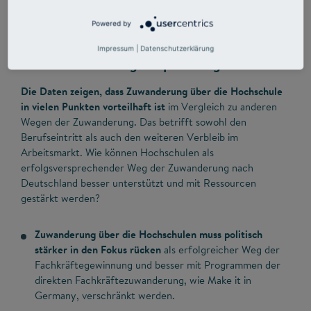
Powered by
Impressum
|
Datenschutzerklärung
Handlungsempfehlungen
Die Daten zeigen, dass Zuwanderung über die Hochschule
in vielen Punkten vorteilhaft ist
im Vergleich zu anderen
Wegen der Zuwanderung. Das betrifft sowohl den
Berufseintritt als auch den weiteren Verbleib im
Arbeitsmarkt. Wie können Hochschulen als
erfolgsversprechender Weg der Zuwanderung nach
Deutschland besser unterstützt und mit Ressourcen
gestärkt werden?
Zuwanderung über die Hochschulen muss politisch
stärker in den Fokus rücken
als erfolgreicher Weg der
Fachkräftegewinnung und besser mit Programmen der
direkten Fachkräftezuwanderung, wie Make it in
Germany, verschränkt werden.