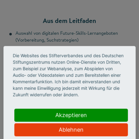
Aus dem Leitfaden
Auswahl von digitalen Future-Skills-Lernangeboten
(Vorbereitung, Suchstrategien)
Integration in die Lehre: Technische Infrastruktur und
Die Websites des Stifterverbandes und des Deutschen
Zugang, Formate und Methoden für Lehr-Lern-
Stiftungszentrums nutzen Online-Dienste von Dritten,
Szenarien, Motivation der Lernenden in digitalen
zum Beispiel zur Webanalyse, zum Abspielen von
Lernumgebungen, Assessment-Formate, Evaluation und
Audio- oder Videodateien und zum Bereitstellen einer
Qualitätssicherung
Kommentarfunktion. Ich bin damit einverstanden und
Arbeitshilfen: Checkliste für die Vorbereitung der
kann meine Einwilligung jederzeit mit Wirkung für die
Auswahl digitaler Future-Skills-Lernangebote,
Zukunft widerrufen oder ändern.
umfangreiche Übersicht zu Anbietenden von Future-
Skills-Lerninhalten, Auswahlkriterien für die Recherche
Akzeptieren
Good Practices aus dem Schulbereich, Hochschulen und
der beruflichen Weiterbildung
Ablehnen