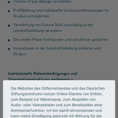
Theorie-Praxis-Bezüge verstärken
Profilbildung und individuelle Schwerpunktsetzungen im
Studium ermöglichen
Vermittlung von Future Skills zuverlässig in der
Lehrkräftebildung verankern
Die zweite Phase funktionaler und attraktiver gestalten
Innovationen in der Lehrkräftebildung initiieren und
fördern
Institutionelle Rahmenbedingungen und
Organisationsstrukturen verbessern
Die Websites des Stifterverbandes und des Deutschen
Stiftungszentrums nutzen Online-Dienste von Dritten,
Transparente berufliche Tätigkeitsprofile und attraktive
zum Beispiel zur Webanalyse, zum Abspielen von
Entwicklungsmöglichkeiten schaffen
Audio- oder Videodateien und zum Bereitstellen einer
Kommentarfunktion. Ich bin damit einverstanden und
kann meine Einwilligung jederzeit mit Wirkung für die
Horizontale Profilbildung ermöglichen