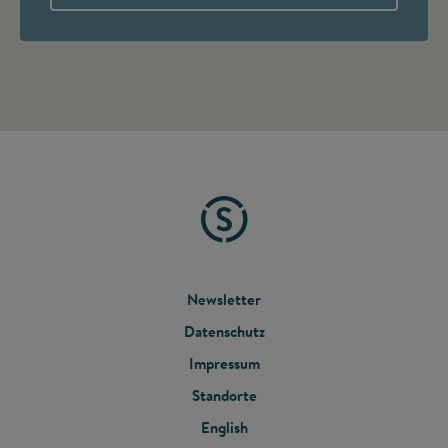
FOOTER
Newsletter
Datenschutz
MENU
Impressum
Standorte
English