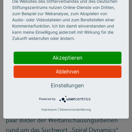
Die Websites des Stifterverbandes und des Deutschen
Dueck
Stiftungszentrums nutzen Online-Dienste von Dritten,
zum Beispiel zur Webanalyse, zum Abspielen von
Audio- oder Videodateien und zum Bereitstellen einer
Kommentarfunktion. Ich bin damit einverstanden und
kann meine Einwilligung jederzeit mit Wirkung für die
Zukunft widerrufen oder ändern.
Nicht so einfach, wie es klingt
Im Ernst: Mit Vielfalt und Diversity werden
Akzeptieren
abermals Cargo-Kulte betrieben (
©
siehe mein re:publica-Video auf Youtube
),
Ablehnen
man denkt wieder einmal, dass alles ganz
Einstellungen
einfach sein muss. Einfach umdenken und
gut is! Dabei ist es an der Zeit, sich
Powered by
wenigstens einmal bei Google Images ein
Impressum
|
Datenschutzerklärung
paar Bilder der Weltanschauungsebenen
rund um das Suchwort „Spiral Dynamics“