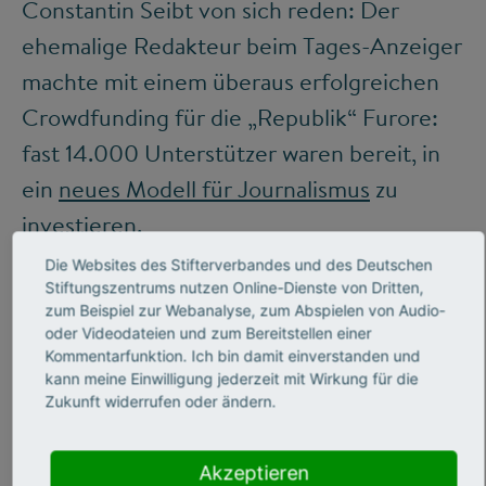
Constantin Seibt von sich reden: Der
ehemalige Redakteur beim Tages-Anzeiger
machte mit einem überaus erfolgreichen
Crowdfunding für die „Republik“ Furore:
fast 14.000 Unterstützer waren bereit, in
ein
neues Modell für Journalismus
zu
investieren.
Die Websites des Stifterverbandes und des Deutschen
Stiftungszentrums nutzen Online-Dienste von Dritten,
Doch auch außerhalb unmittelbar
zum Beispiel zur Webanalyse, zum Abspielen von Audio-
oder Videodateien und zum Bereitstellen einer
journalistischer Kreise sorgt man sich über
Kommentarfunktion. Ich bin damit einverstanden und
die Erosionen im Journalismus. Ein auf
kann meine Einwilligung jederzeit mit Wirkung für die
Zukunft widerrufen oder ändern.
Initiative der VolkswagenStiftung und des
Bundesverbandes Deutscher Stiftungen
Akzeptieren
gegründeter „