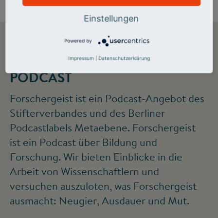
Einstellungen
Powered by
DER FORSCHERGEIST-
Impressum
|
Datenschutzerklärung
PODCAST
Forschergeist ist ein Podcast-Angebot des
Stifterverbandes und des Berliner
Podcastlabels Metaebene. Forschergeist
ist ein Podcast über Bildung und
Forschung. Wir bieten Einblicke in die
Arbeit von Wissenschaftlern und
versuchen auszuloten, was Forschergeist
ausmacht: Neugier, Ausdauer und Mut.