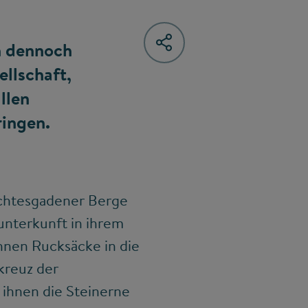
ch dennoch
ellschaft,
llen
ringen.
erchtesgadener Berge
nterkunft in ihrem
ihnen Rucksäcke in die
kreuz der
 ihnen die Steinerne