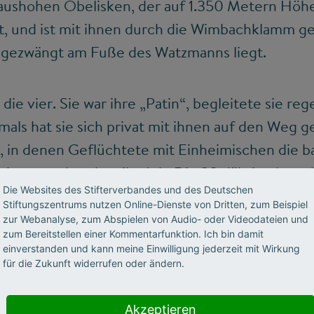
ushohen Obelisken, der auf 1.350 Metern Höhe w
, und ist mit ihnen durch die Wimbachklamm gew
 gezwängt am Fuße des Watzmanns liegt.
ie vier. Sie war ihre „Patin“, begleitete sie reg
ls hat sie sich privat mit ihnen auf den Weg g
 in denen Geflüchtete mit Einheimischen die 
gssee erkunden, ihr Job. Die 28-Jährige koordi
Die Websites des Stifterverbandes und des Deutschen
en
(A.L.M.), das der Deutsche Alpenverein (DA
Stiftungszentrums nutzen Online-Dienste von Dritten, zum Beispiel
 hat. Es ist eines von vielen Projekten in Deuts
zur Webanalyse, zum Abspielen von Audio- oder Videodateien und
zum Bereitstellen einer Kommentarfunktion. Ich bin damit
 und Einheimische miteinander in Kontakt bri
einverstanden und kann meine Einwilligung jederzeit mit Wirkung
für die Zukunft widerrufen oder ändern.
Akzeptieren