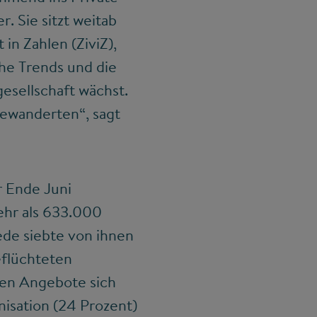
. Sie sitzt weitab
 in Zahlen (ZiviZ),
iche Trends und die
esellschaft wächst.
gewanderten“, sagt
r Ende Juni
ehr als 633.000
ede siebte von ihnen
eflüchteten
ren Angebote sich
nisation (24 Prozent)