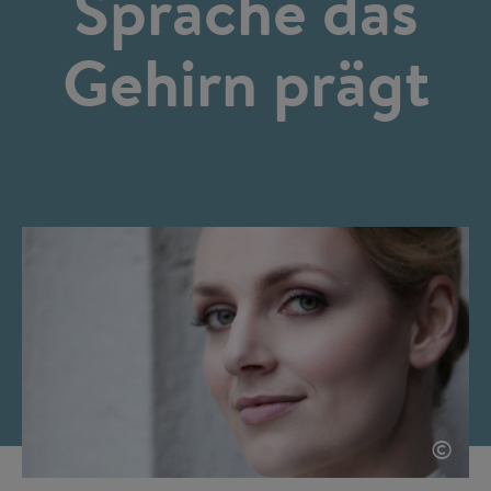
Sprache das
Gehirn prägt
©