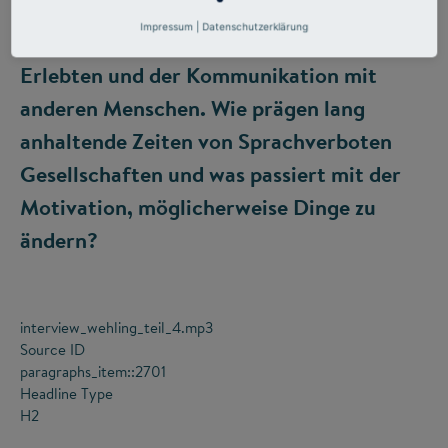
Impressum
|
Datenschutzerklärung
Sprache dient ja der Abbildung des
Erlebten und der Kommunikation mit
anderen Menschen. Wie prägen lang
anhaltende Zeiten von Sprachverboten
Gesellschaften und was passiert mit der
Motivation, möglicherweise Dinge zu
ändern?
interview_wehling_teil_4.mp3
Source ID
paragraphs_item::2701
Headline Type
H2