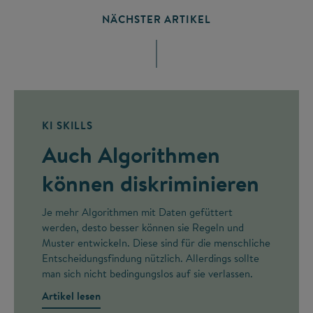
NÄCHSTER ARTIKEL
KI SKILLS
Auch Algorithmen
können diskriminieren
Je mehr Algorithmen mit Daten gefüttert
werden, desto besser können sie Regeln und
Muster entwickeln. Diese sind für die menschliche
Entscheidungsfindung nützlich. Allerdings sollte
man sich nicht bedingungslos auf sie verlassen.
Artikel lesen