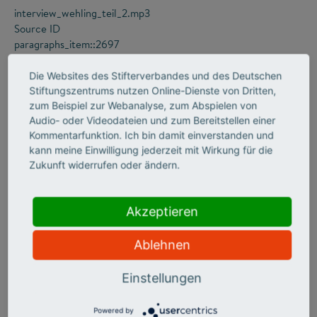
interview_wehling_teil_2.mp3
Source ID
paragraphs_item::2697
Headline Type
H2
Die Websites des Stifterverbandes und des Deutschen
Stiftungszentrums nutzen Online-Dienste von Dritten,
zum Beispiel zur Webanalyse, zum Abspielen von
Audio- oder Videodateien und zum Bereitstellen einer
Wie wirken sich denn nun Sprachverbote
Kommentarfunktion. Ich bin damit einverstanden und
kann meine Einwilligung jederzeit mit Wirkung für die
generell aus?
Zukunft widerrufen oder ändern.
Akzeptieren
interview_wehling_teil_3.mp3
Source ID
Ablehnen
paragraphs_item::2699
Headline Type
Einstellungen
H2
Powered by