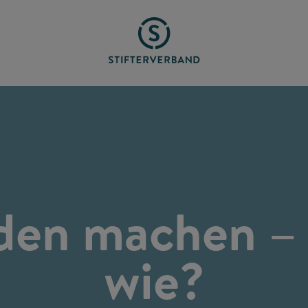
den machen –
wie?