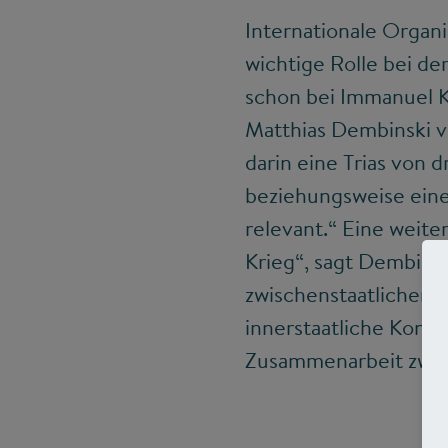
Internationale Organi
wichtige Rolle bei d
schon bei Immanuel K
Matthias Dembinski 
darin eine Trias von 
beziehungsweise eine
relevant.“ Eine weit
Krieg“, sagt Dembinsk
zwischenstaatlichen 
innerstaatliche Konfl
Zusammenarbeit zwisc