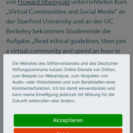
von
Howard Rheingold
unterrichteten Kurs
„Virtual Communities and Social Media” an
der Stanford University und an der UC
Berkeley bekommen Studierende die
Aufgabe „Read ethical guidelines, then join
a virtual community and spend an hour in
it”. In so einen Kurs muss viel Material
Die Websites des Stifterverbandes und des Deutschen
hineinpassen und die Studierenden haben
Stiftungszentrums nutzen Online-Dienste von Dritten,
zum Beispiel zur Webanalyse, zum Abspielen von
nicht ewig Zeit. Aber die Vorstellung, dass
Audio- oder Videodateien und zum Bereitstellen einer
man in einer Stunde etwas über eine
Kommentarfunktion. Ich bin damit einverstanden und
kann meine Einwilligung jederzeit mit Wirkung für die
Netzgemeinschaft und nicht nur über die
Zukunft widerrufen oder ändern.
eigenen Annahmen und Vorurteile
herausfinden kann, führt in etwa so weit
Akzeptieren
wie die, nach vier Wochen wisse man über