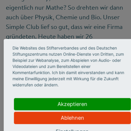
eigentlich nur Mathe? So drehten wir dann
auch über Physik, Chemie und Bio. Unser
Simple Club lief so gut, dass wir eine Firma
gründeten. Heute haben wir 26
Mitarbeiter, die Videos gibt es inzwischen
Die Websites des Stifterverbandes und des Deutschen
zu allen Schulfächern. Wenn es während
Stiftungszentrums nutzen Online-Dienste von Dritten, zum
Beispiel zur Webanalyse, zum Abspielen von Audio- oder
der Prüfungszeiten richtig hochhergeht,
Videodateien und zum Bereitstellen einer
Kommentarfunktion. Ich bin damit einverstanden und kann
schauen jeden Monat 600.000 Schüler
meine Einwilligung jederzeit mit Wirkung für die Zukunft
unsere Filme. Von der siebenten Klasse bis
widerrufen oder ändern.
zum Abitur reichen unsere Themen schon,
jetzt nehmen wir noch einen Kanal für
Akzeptieren
Studierende dazu – erst einmal für die
Ablehnen
Ingenieurwissenschaften, später auch für