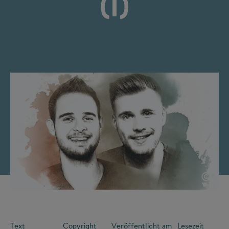
(I)
©
Text
Copyright
Veröffentlicht am
Lesezeit