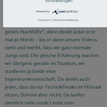
andere Fächer.
Einstellungen
Powered by
Impressum
|
Datenschutzerklärung
Das Verrückte ist: Wenn man hört, „Ey, die
geben Nachhilfe“, dann denkt jeder erst
mal an Nerds – bis er dann unsere Videos
sieht und merkt, dass wir ganz normale
Jungs sind. Die gleiche Erfahrung machen
wir übrigens gerade im Studium, wir
studieren ja beide eine
Ingenieurwissenschaft. Da denkt auch
jeder, dass da nur Technikfreaks im Hörsaal
sitzen. Stimmt aber nicht: Da laufen
ziemlich viele coole Leute rum.