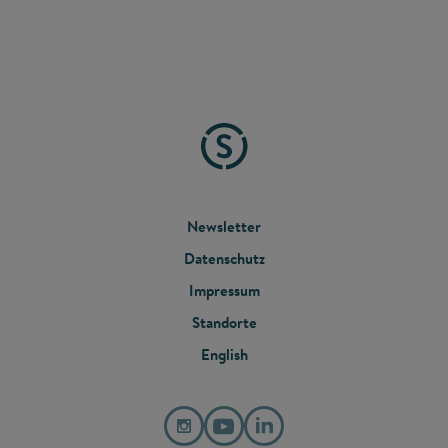
FOOTER
Newsletter
Datenschutz
MENU
Impressum
Standorte
English