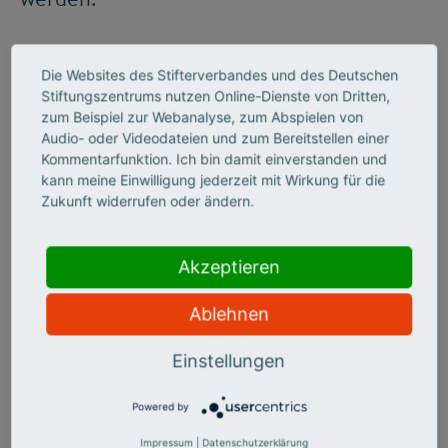
Die Websites des Stifterverbandes und des Deutschen
Stiftungszentrums nutzen Online-Dienste von Dritten,
zum Beispiel zur Webanalyse, zum Abspielen von
Audio- oder Videodateien und zum Bereitstellen einer
Kommentarfunktion. Ich bin damit einverstanden und
kann meine Einwilligung jederzeit mit Wirkung für die
Zukunft widerrufen oder ändern.
©
Akzeptieren
Ablehnen
EIN TICKET WURDE
Einstellungen
ERÖFFNET
Powered by
Wer Kathrin Passigs Texte im
Impressum
|
Datenschutzerklärung