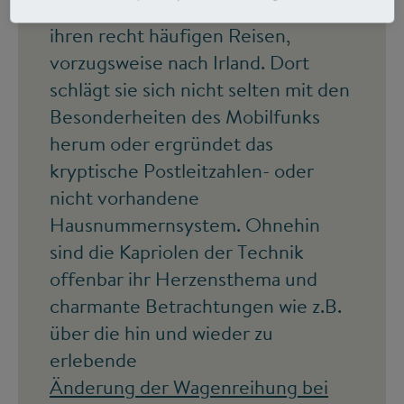
Techniktagebuch
liest, erfährt von
ihren recht häufigen Reisen,
vorzugsweise nach Irland. Dort
schlägt sie sich nicht selten mit den
Besonderheiten des Mobilfunks
herum oder ergründet das
kryptische Postleitzahlen- oder
nicht vorhandene
Hausnummernsystem. Ohnehin
sind die Kapriolen der Technik
offenbar ihr Herzensthema und
charmante Betrachtungen wie z.B.
über die hin und wieder zu
erlebende
Änderung der Wagenreihung bei