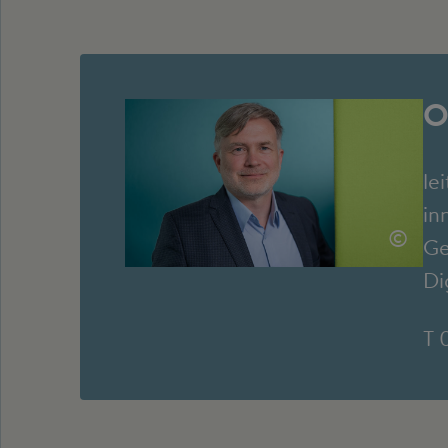
O
le
in
©
Ge
Di
T 