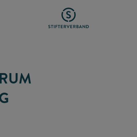
ORUM
NG