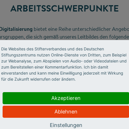
ARBEITSSCHWERPUNKTE
igitalisierung
bietet eine Reihe unterschiedlicher Angeb
rsgruppen, die sich gemäß unseres Leitbildes den folgende
Die Websites des Stifterverbandes und des Deutschen
Stiftungszentrums nutzen Online-Dienste von Dritten, zum Beispiel
zur Webanalyse, zum Abspielen von Audio- oder Videodateien und
zum Bereitstellen einer Kommentarfunktion. Ich bin damit
einverstanden und kann meine Einwilligung jederzeit mit Wirkung
rmate für Austausch, Beratung,
Vernetzun
für die Zukunft widerrufen oder ändern.
Akzeptieren
Anreize
schaffen
Ablehnen
Einstellungen