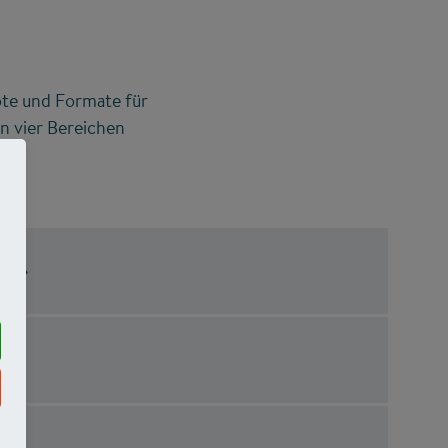
ote und Formate für
n vier Bereichen
g