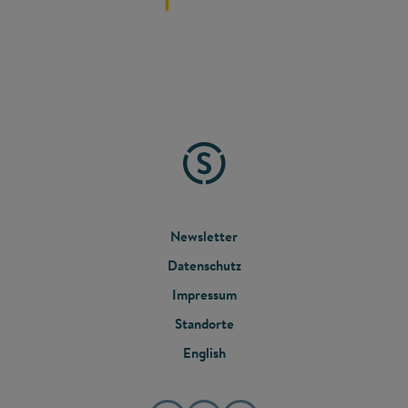
FOOTER
Newsletter
Datenschutz
MENU
Impressum
Standorte
English