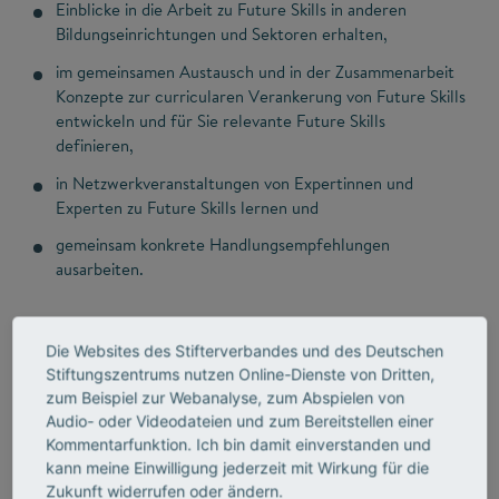
Einblicke in die Arbeit zu Future Skills in anderen
Bildungseinrichtungen und Sektoren erhalten,
im gemeinsamen Austausch und in der Zusammenarbeit
Konzepte zur curricularen Verankerung von Future Skills
entwickeln und für Sie relevante Future Skills
definieren,
in Netzwerkveranstaltungen von Expertinnen und
Experten zu Future Skills lernen und
gemeinsam konkrete Handlungsempfehlungen
ausarbeiten.
Ein erstes Netzwerktreffen hat am
12. September 2023
stattgefunden. Im Anschluss bieten wir alle zwei Monate
Die Websites des Stifterverbandes und des Deutschen
ein Austauschformat (online oder in Präsenz) an.
Stiftungszentrums nutzen Online-Dienste von Dritten,
zum Beispiel zur Webanalyse, zum Abspielen von
Bewerbungen für die Teilnahme an der Community of
Audio- oder Videodateien und zum Bereitstellen einer
Practice sind leider nicht mehr möglich.
Kommentarfunktion. Ich bin damit einverstanden und
kann meine Einwilligung jederzeit mit Wirkung für die
Zukunft widerrufen oder ändern.