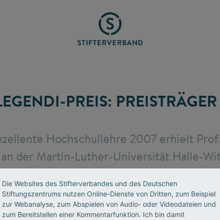
LEGENDI-PREIS: PREISTRÄGER
xzellente Hochschullehre 2007 erhielt Prof.
r an der Martin-Luther-Universität Halle-W
rtigen Instituts für Wirtschaftsrecht. In d
Die Websites des Stifterverbandes und des Deutschen
r Preis in den Rechtswissenschaften vergeb
Stiftungszentrums nutzen Online-Dienste von Dritten, zum Beispiel
zur Webanalyse, zum Abspielen von Audio- oder Videodateien und
zum Bereitstellen einer Kommentarfunktion. Ich bin damit