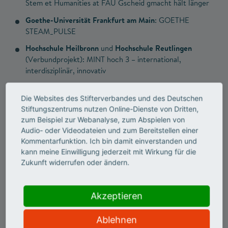
Stem et Humanities at FAU Gscheid gmacht hält länger
Goethe-Universität Frankfurt am Main
: GOETHE
STEAM_PULSE
Hochschule Heilbronn
und
Hochschule Reutlingen
(Verbundprojekt): MINT hoch 3 – international,
interdisziplinär, innovativ
HAWK Hildesheim, Holzminden, Göttingen
: Wald der
Zukunft – Waldethik für eine innovative Forstwirtschaft
Die Websites des Stifterverbandes und des Deutschen
Stiftungszentrums nutzen Online-Dienste von Dritten,
Universität Kassel
: doKuMINTa im MINT-Hub Kassel
zum Beispiel zur Webanalyse, zum Abspielen von
Audio- oder Videodateien und zum Bereitstellen einer
Universität Leipzig
: Leipziger Initiative für Nachhaltige
Kommentarfunktion. Ich bin damit einverstanden und
Entwicklung (LINE)
kann meine Einwilligung jederzeit mit Wirkung für die
Universität zu Lübeck
: Digital Explorer
Zukunft widerrufen oder ändern.
Otto-von-Guericke-Universität Magdeburg
: Sustainable
STEAM
Akzeptieren
Hochschule München
: CTplus. Computational Thinking
plus Critical Thinking
Ablehnen