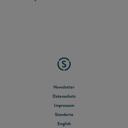
FOOTER
Newsletter
Datenschutz
MENU
Impressum
Standorte
English