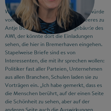
Wer die paar Schritte hinübergehen würde
von der Lagerhalle am Rand des Meeres zu
©
Antje Boetius’ Büro im Hauptgebäude des
AWI, der könnte dort die Einladungen
sehen, die hier in Bremerhaven eingehen.
Stapelweise Briefe sind es von
Interessenten, die mit ihr sprechen wollen:
Politiker fast aller Parteien, Unternehmen
aus allen Branchen, Schulen laden sie zu
Vorträgen ein. „Ich habe gemerkt, dass es
die Menschen berührt, auf der einen Seite
die Schönheit zu sehen, aber auf der
anderen Seite auch die Auswirkungen