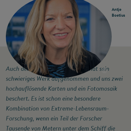
Antje
Boetius
©
Auch der Untereis-Roboter NUI hat sein
schwieriges Werk aufgenommen und uns zwei
hochauflösende Karten und ein Fotomosaik
beschert. Es ist schon eine besondere
Kombination von Extreme-Lebensraum-
Forschung, wenn ein Teil der Forscher
Tausende von Metern unter dem Schiff die