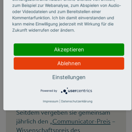
Forschung reden, sie begeistern für
zum Beispiel zur Webanalyse, zum Abspielen von Audio-
oder Videodateien und zum Bereitstellen einer
das, was vielen Bürgern sonst nicht
Kommentarfunktion. Ich bin damit einverstanden und
zugänglich wäre. Sie sind die besten
kann meine Einwilligung jederzeit mit Wirkung für die
Zukunft widerrufen oder ändern.
Anwälte für die Sache der
Wissenschaft. Solche begnadeten
Wissenschaftskommunikatoren als
Akzeptieren
Vorbilder zu adeln und ihr
Ablehnen
außergewöhnliches Engagement zu
belohnen, war im Jahr 2000 die
Einstellungen
Idee des Stifterverbandes und der
Powered by
Deutschen
Forschungsgemeinschaft (DFG).
Impressum
|
Datenschutzerklärung
Seitdem vergeben sie gemeinsam
jährlich den „
Communicator-Preis
–
Wissenschaftspreis des