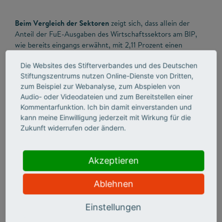
Beim Vergleich der Sektoren
zeigt sich, dass allein der
Anteil der FuE-Ausgaben des Wirtschaftssektors am BIP,
wie bereits eingangs erwähnt, mit 2,11 Prozent einen
Anstieg um 0,02 Prozentpunkte gegenüber 2021
Die Websites des Stifterverbandes und des Deutschen
verzeichnet. Währenddessen ist der Anteil des
Stiftungszentrums nutzen Online-Dienste von Dritten,
Hochschulsektors gleichgeblieben (0,57 Prozent) und der
zum Beispiel zur Webanalyse, zum Abspielen von
Anteil des Staatssektors einschließlich privater
Audio- oder Videodateien und zum Bereitstellen einer
Institutionen ohne Erwerbszweck (PNP) mit insgesamt 0,45
Kommentarfunktion. Ich bin damit einverstanden und
Prozent um 0,01 Prozentpunkte zurückgegangen (0,46
kann meine Einwilligung jederzeit mit Wirkung für die
Prozent im Jahr 2021).
Zukunft widerrufen oder ändern.
Akzeptieren
FUE-INTENSITÄT DEUTSCHLANDS NACH SEKTOREN IM
ZEITVERLAUF
Ablehnen
Anteil der internen FuE-Aufwendungen am BIP; in Prozent
Einstellungen