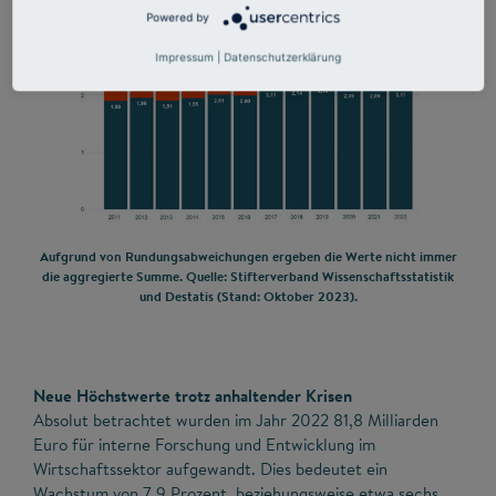
Powered by
Impressum
|
Datenschutzerklärung
Aufgrund von Rundungsabweichungen ergeben die Werte nicht immer
die aggregierte Summe. Quelle: Stifterverband Wissenschaftsstatistik
und Destatis (Stand: Oktober 2023).
Neue Höchstwerte trotz anhaltender Krisen
Absolut betrachtet wurden im Jahr 2022 81,8 Milliarden
Euro für interne Forschung und Entwicklung im
Wirtschaftssektor aufgewandt. Dies bedeutet ein
Wachstum von 7,9 Prozent, beziehungsweise etwa sechs