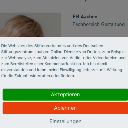
FH Aachen
Fachbereich Gestaltung
Fellowship für Innovatione
Die Websites des Stifterverbandes und des Deutschen
Stiftungszentrums nutzen Online-Dienste von Dritten, zum Beispiel
zur Webanalyse, zum Abspielen von Audio- oder Videodateien und
Projekt:
zum Bereitstellen einer Kommentarfunktion. Ich bin damit
TYP/O – MobileFirst App 
einverstanden und kann meine Einwilligung jederzeit mit Wirkung
für die Zukunft widerrufen oder ändern.
Schrifttypen
Akzeptieren
Ablehnen
ografie soll das Erkennen von Formenprinzipien sowie Ken
her, wirtschaftlicher und rechtlicher Aspekte vermittelt we
Einstellungen
tieg die Zahl der verfügbaren Schriften in den letzten 20 Ja