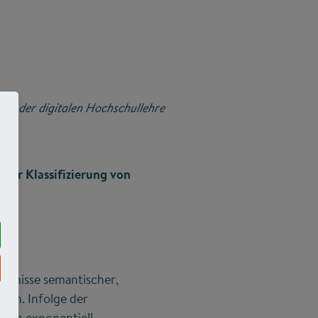
n in der digitalen Hochschullehre
zur Klassifizierung von
ntnisse semantischer,
rden. Infolge der
hren exponentiell.