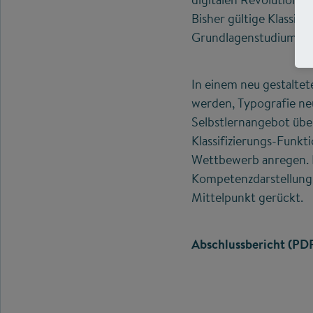
Bisher gültige Klassif
Grundlagenstudium ni
In einem neu gestalte
werden, Typografie neu
Selbstlernangebot über
Klassifizierungs-Funkt
Wettbewerb anregen. I
Kompetenzdarstellung 
Mittelpunkt gerückt.
Abschlussbericht (PD