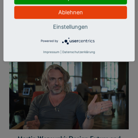
In Berlin will das Stanford Peace Innovation Lab
soziale Innovationen vorantreiben. Die ReDi School
Ablehnen
tut das ganz konkret und bietet Asylbewerbern in
Deutschland mit IT-Kursen eine neue Perspektive.
Einstellungen
Powered by
Impressum
|
Datenschutzerklärung